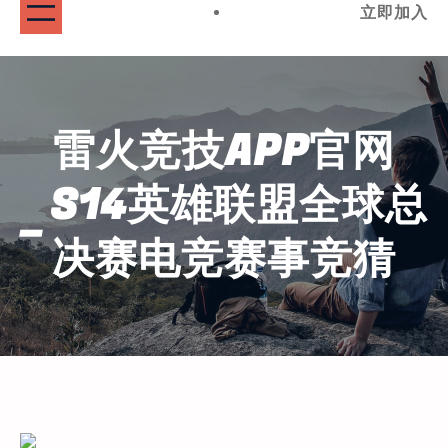
立即加入
雷火竞技APP官网
_S14英雄联盟全球总
决赛电竞赛事竞猜