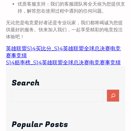
优质客服支持：我们的客服团队将全天候为您提供支
持，解答您在使用过程中遇到的任何问题。
无论您是电竞爱好者还是专业玩家，我们都将竭诚为您提
供最好的服务。快来加入我们，一起享受精彩的电竞投注
体验吧！
英雄联盟S14买比分_S14英雄联盟全球总决赛电竞
赛事竞猜
S14赔率榜_S14英雄联盟全球总决赛电竞赛事竞猜
Search
S
e
a
r
c
Popular Posts
h