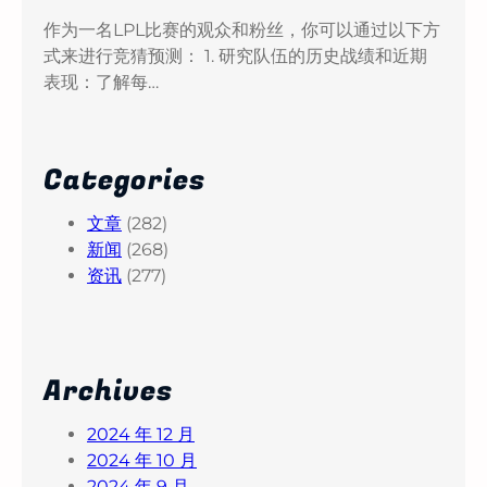
作为一名LPL比赛的观众和粉丝，你可以通过以下方
式来进行竞猜预测： 1. 研究队伍的历史战绩和近期
表现：了解每…
Categories
文章
(282)
新闻
(268)
资讯
(277)
Archives
2024 年 12 月
2024 年 10 月
2024 年 9 月