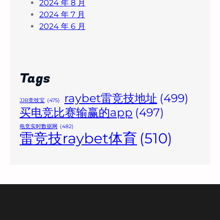
2024 年 8 月
2024 年 7 月
2024 年 6 月
Tags
raybet雷竞技地址
(499)
JJB竞技宝
(475)
买电竞比赛输赢的app
(497)
电竞实时数据网
(482)
雷竞技raybet体育
(510)