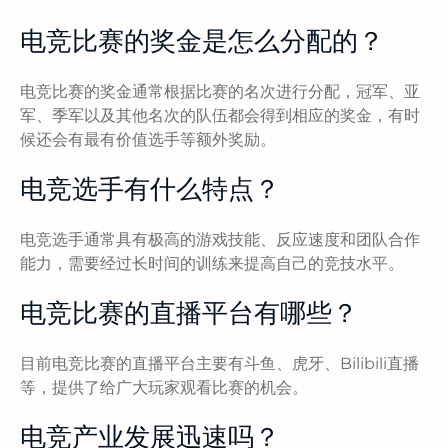
电竞比赛的奖金是怎么分配的？
电竞比赛的奖金通常根据比赛的名次进行分配，冠军、亚
军、季军以及其他名次的队伍都会得到相应的奖金，有时
候还会有最有价值选手等额外奖励。
电竞选手有什么特点？
电竞选手通常具有极高的游戏技能、反应速度和团队合作
能力，需要经过长时间的训练来提高自己的竞技水平。
电竞比赛的直播平台有哪些？
目前电竞比赛的直播平台主要有斗鱼、虎牙、Bilibili直播
等，提供了给广大玩家观看比赛的机会。
电竞产业发展迅速吗？