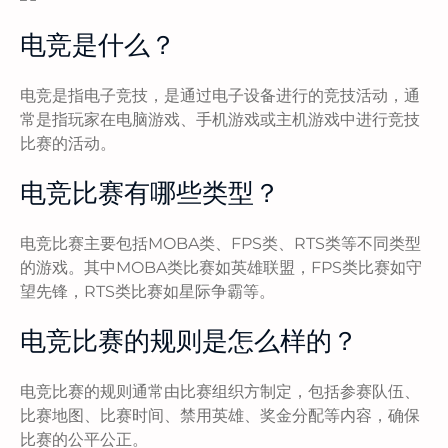
电竞是什么？
电竞是指电子竞技，是通过电子设备进行的竞技活动，通
常是指玩家在电脑游戏、手机游戏或主机游戏中进行竞技
比赛的活动。
电竞比赛有哪些类型？
电竞比赛主要包括MOBA类、FPS类、RTS类等不同类型
的游戏。其中MOBA类比赛如英雄联盟，FPS类比赛如守
望先锋，RTS类比赛如星际争霸等。
电竞比赛的规则是怎么样的？
电竞比赛的规则通常由比赛组织方制定，包括参赛队伍、
比赛地图、比赛时间、禁用英雄、奖金分配等内容，确保
比赛的公平公正。