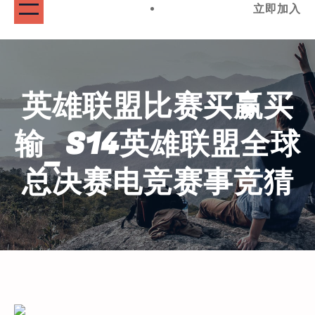
立即加入
英雄联盟比赛买赢买
输_S14英雄联盟全球
总决赛电竞赛事竞猜