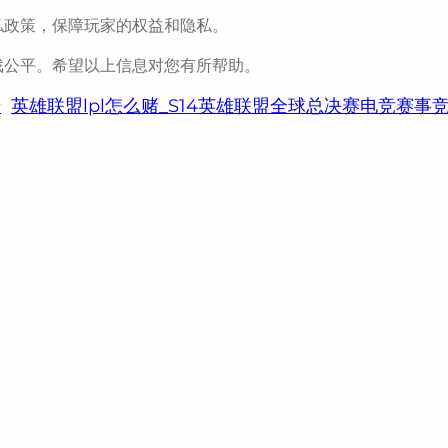
私政策，保障玩家的权益和隐私。
戏公平。希望以上信息对您有所帮助。
猜
英雄联盟lpl怎么赌_S14英雄联盟全球总决赛电竞赛事