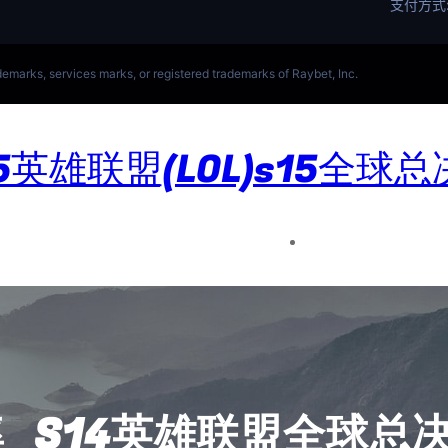
5英雄联盟(LOL)s15全
_S14英雄联盟全球总