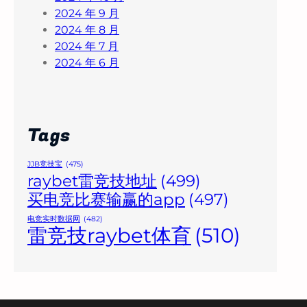
2024 年 9 月
2024 年 8 月
2024 年 7 月
2024 年 6 月
Tags
JJB竞技宝
(475)
raybet雷竞技地址
(499)
买电竞比赛输赢的app
(497)
电竞实时数据网
(482)
雷竞技raybet体育
(510)