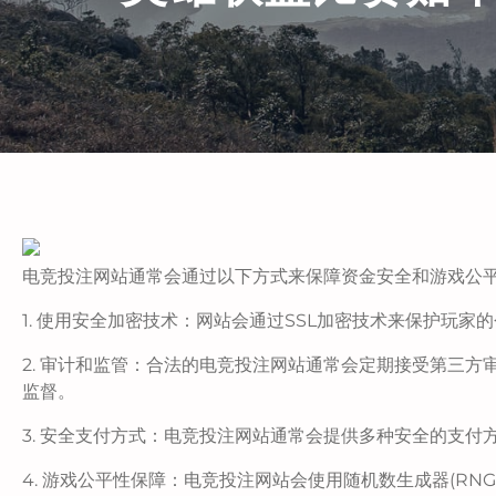
电竞投注网站通常会通过以下方式来保障资金安全和游戏公
1. 使用安全加密技术：网站会通过SSL加密技术来保护玩家
2. 审计和监管：合法的电竞投注网站通常会定期接受第三
监督。
3. 安全支付方式：电竞投注网站通常会提供多种安全的支
4. 游戏公平性保障：电竞投注网站会使用随机数生成器(R