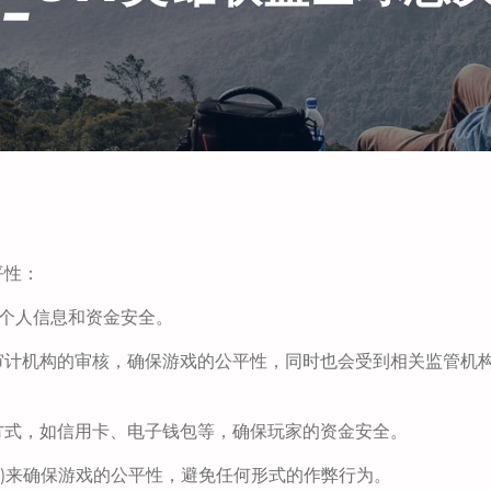
平性：
的个人信息和资金安全。
方审计机构的审核，确保游戏的公平性，同时也会受到相关监管机
付方式，如信用卡、电子钱包等，确保玩家的资金安全。
NG)来确保游戏的公平性，避免任何形式的作弊行为。