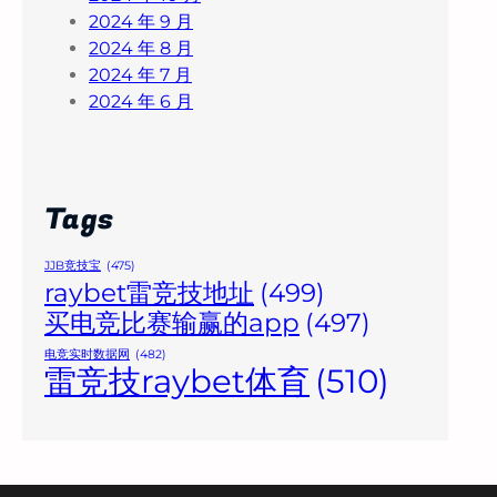
2024 年 9 月
2024 年 8 月
2024 年 7 月
2024 年 6 月
Tags
JJB竞技宝
(475)
raybet雷竞技地址
(499)
买电竞比赛输赢的app
(497)
电竞实时数据网
(482)
雷竞技raybet体育
(510)