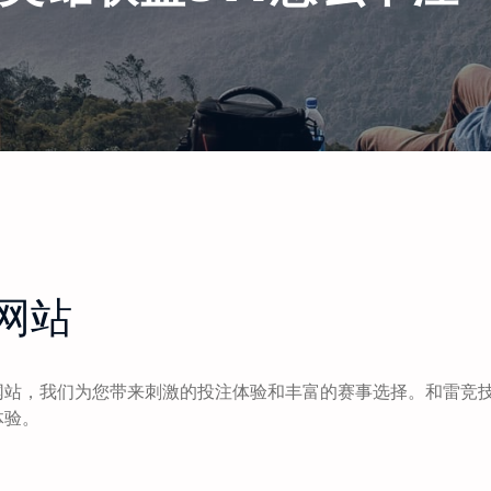
网站
网站，我们为您带来刺激的投注体验和丰富的赛事选择。和雷竞
体验。