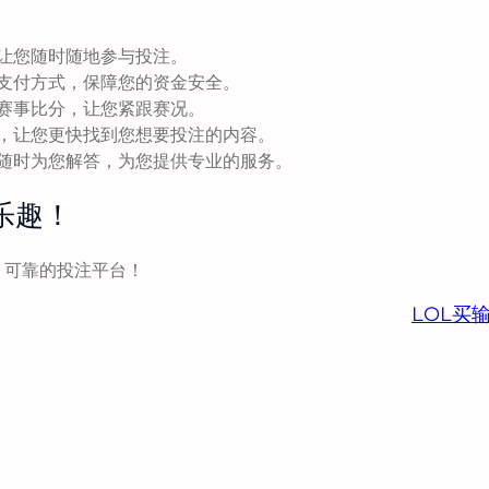
让您随时随地参与投注。
支付方式，保障您的资金安全。
赛事比分，让您紧跟赛况。
，让您更快找到您想要投注的内容。
随时为您解答，为您提供专业的服务。
乐趣！
、可靠的投注平台！
LOL买