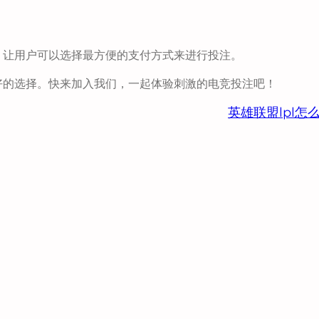
，让用户可以选择最方便的支付方式来进行投注。
好的选择。快来加入我们，一起体验刺激的电竞投注吧！
英雄联盟lpl怎