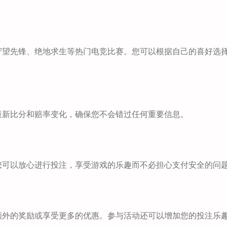
守望先锋、绝地求生等热门电竞比赛。您可以根据自己的喜好选
最新比分和赔率变化，确保您不会错过任何重要信息。
您可以放心进行投注，享受游戏的乐趣而不必担心支付安全的问
额外的奖励或享受更多的优惠。参与活动还可以增加您的投注乐