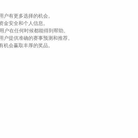
用户有更多选择的机会。
资金安全和个人信息。
保用户在任何时候都能得到帮助。
用户提供准确的赛事预测和推荐。
有机会赢取丰厚的奖品。