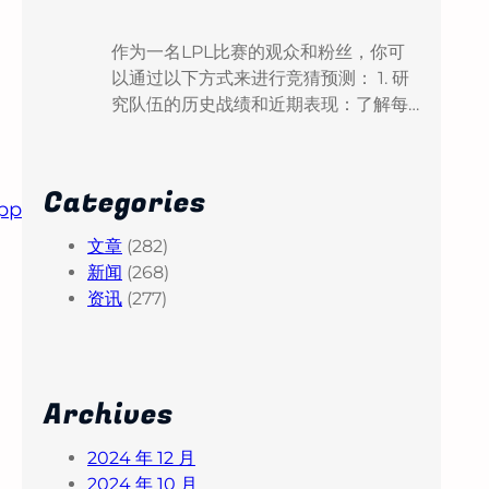
作为一名LPL比赛的观众和粉丝，你可
以通过以下方式来进行竞猜预测： 1. 研
究队伍的历史战绩和近期表现：了解每…
Categories
pp
文章
(282)
新闻
(268)
资讯
(277)
Archives
2024 年 12 月
2024 年 10 月