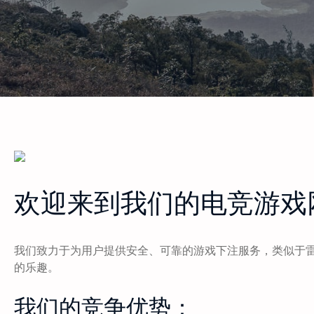
欢迎来到我们的电竞游戏
我们致力于为用户提供安全、可靠的游戏下注服务，类似于
的乐趣。
我们的竞争优势：