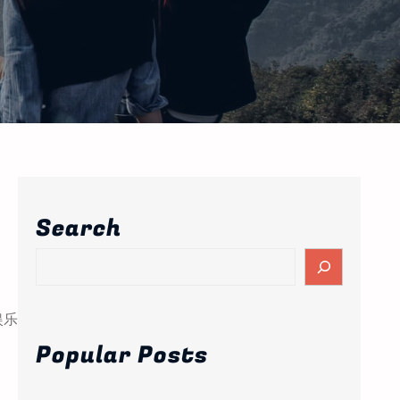
Search
S
e
a
娱乐
r
c
Popular Posts
h