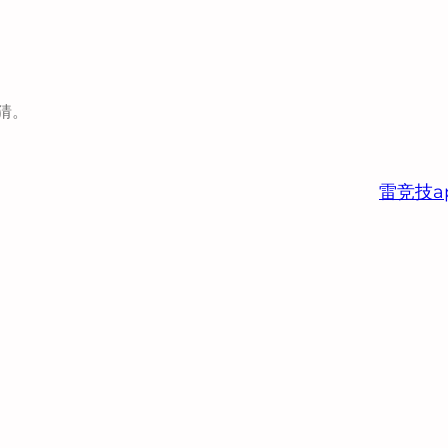
：
猜。
雷竞技a