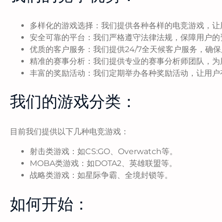
多样化的游戏选择：我们提供各种各样的电竞游戏，让
安全可靠的平台：我们严格遵守法律法规，保障用户的
优质的客户服务：我们提供24/7全天候客户服务，确
精准的赛事分析：我们提供专业的赛事分析师团队，为
丰富的奖励活动：我们定期举办各种奖励活动，让用户
我们的游戏分类：
目前我们提供以下几种电竞游戏：
射击类游戏：如CS:GO、Overwatch等。
MOBA类游戏：如DOTA2、英雄联盟等。
战略类游戏：如星际争霸、全境封锁等。
如何开始：