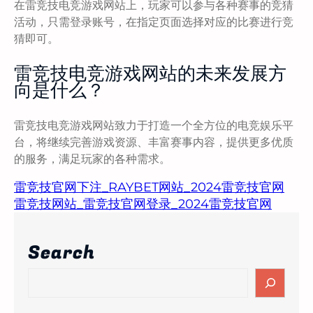
在雷竞技电竞游戏网站上，玩家可以参与各种赛事的竞猜
活动，只需登录账号，在指定页面选择对应的比赛进行竞
猜即可。
雷竞技电竞游戏网站的未来发展方
向是什么？
雷竞技电竞游戏网站致力于打造一个全方位的电竞娱乐平
台，将继续完善游戏资源、丰富赛事内容，提供更多优质
的服务，满足玩家的各种需求。
雷竞技官网下注_RAYBET网站_2024雷竞技官网
雷竞技网站_雷竞技官网登录_2024雷竞技官网
Search
S
e
a