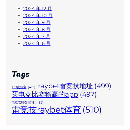
2024 年 12 月
2024 年 10 月
2024 年 9 月
2024 年 8 月
2024 年 7 月
2024 年 6 月
Tags
raybet雷竞技地址
(499)
JJB竞技宝
(475)
买电竞比赛输赢的app
(497)
电竞实时数据网
(482)
雷竞技raybet体育
(510)