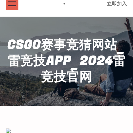
立即加入
CSGO赛事竞猜网站_
雷竞技APP_2024雷
竞技官网