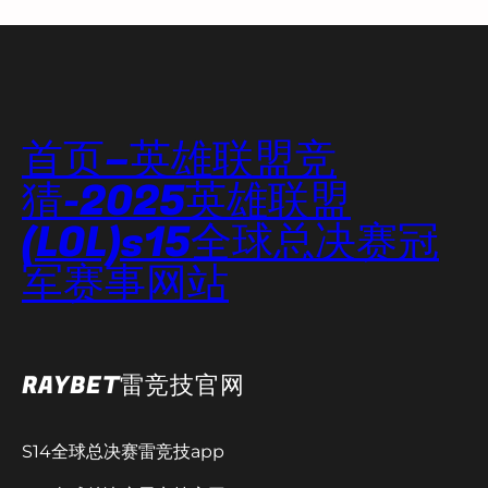
首页–英雄联盟竞
猜-2025英雄联盟
(LOL)s15全球总决赛冠
军赛事网站
RAYBET雷竞技官网
S14全球总决赛雷竞技app