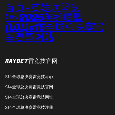
首页–英雄联盟竞
猜-2025英雄联盟
(LOL)s15全球总决赛冠
军赛事网站
RAYBET雷竞技官网
S14全球总决赛雷竞技app
S14全球总决赛雷竞技官网
S14全球总决赛雷竞技网址
S14全球总决赛雷竞技注册