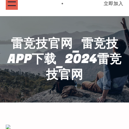
立即加入
雷竞技官网_雷竞技
APP下载_2024雷竞
技官网