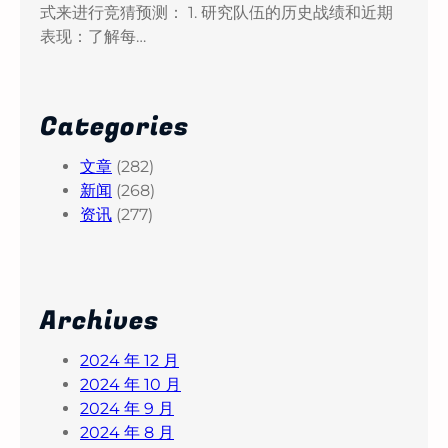
式来进行竞猜预测： 1. 研究队伍的历史战绩和近期
表现：了解每…
Categories
文章
(282)
新闻
(268)
资讯
(277)
Archives
2024 年 12 月
2024 年 10 月
2024 年 9 月
2024 年 8 月