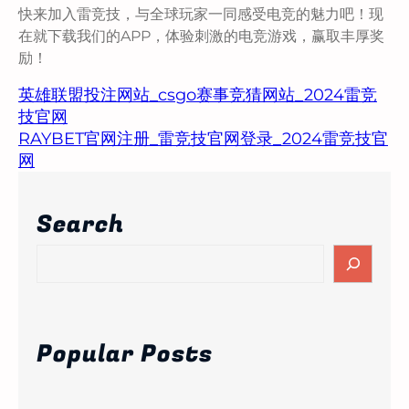
快来加入雷竞技，与全球玩家一同感受电竞的魅力吧！现
在就下载我们的APP，体验刺激的电竞游戏，赢取丰厚奖
励！
英雄联盟投注网站_csgo赛事竞猜网站_2024雷竞
技官网
RAYBET官网注册_雷竞技官网登录_2024雷竞技官
网
Search
S
e
a
r
c
Popular Posts
h