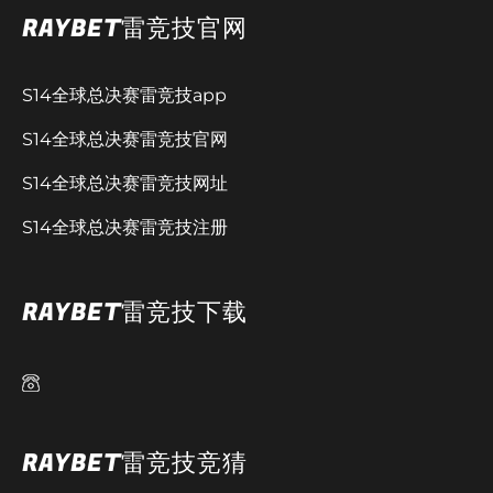
RAYBET雷竞技官网
S14全球总决赛雷竞技app
S14全球总决赛雷竞技官网
S14全球总决赛雷竞技网址
S14全球总决赛雷竞技注册
RAYBET雷竞技下载
RAYBET雷竞技竞猜