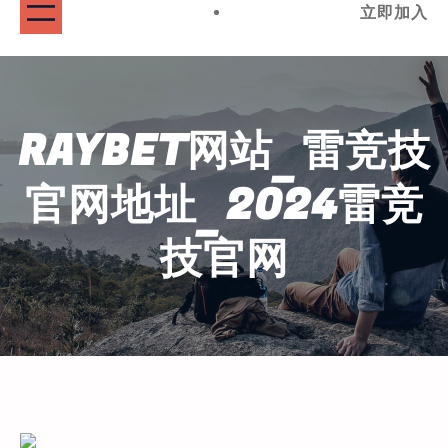
立即加入
RAYBET网站_雷竞技
官网地址_2024雷竞
技官网