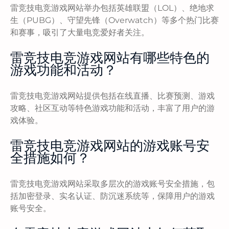
雷竞技电竞游戏网站举办包括英雄联盟（LOL）、绝地求
生（PUBG）、守望先锋（Overwatch）等多个热门比赛
和赛事，吸引了大量电竞爱好者关注。
雷竞技电竞游戏网站有哪些特色的
游戏功能和活动？
雷竞技电竞游戏网站提供包括在线直播、比赛预测、游戏
攻略、社区互动等特色游戏功能和活动，丰富了用户的游
戏体验。
雷竞技电竞游戏网站的游戏账号安
全措施如何？
雷竞技电竞游戏网站采取多层次的游戏账号安全措施，包
括加密登录、实名认证、防沉迷系统等，保障用户的游戏
账号安全。