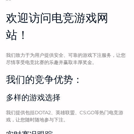
欢迎访问电竞游戏网
站！
我们致力于为用户提供安全、可靠的游戏下注服务，让您
尽情享受电竞比赛的乐趣并赢取丰厚奖金。
我们的竞争优势：
多样的游戏选择
我们提供包括DOTA2、英雄联盟、CS:GO等热门电竞游
戏，让您随时随地参与下注。