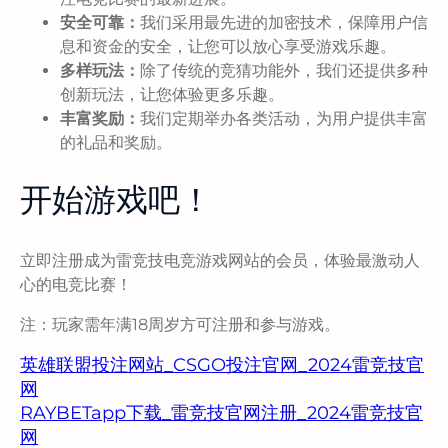
安全可靠：
我们采用最先进的加密技术，保障用户信
息和资金的安全，让您可以放心享受游戏乐趣。
多样玩法：
除了传统的竞猜功能外，我们还提供多种
创新玩法，让您体验更多乐趣。
丰富奖励：
我们定期举办各类活动，为用户提供丰富
的礼品和奖励。
开始游戏吧！
立即注册成为雷竞技电竞游戏网站的会员，体验最激动人
心的电竞比赛！
注：玩家需年满18周岁方可注册和参与游戏。
英雄联盟投注网站_CSGO投注官网_2024雷竞技官
网
RAYBETapp下载_雷竞技官网注册_2024雷竞技官
网