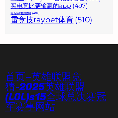
买电竞比赛输赢的app
(497)
电竞实时数据网
(482)
雷竞技raybet体育
(510)
首页–英雄联盟竞
猜-2025英雄联盟
(LOL)s15全球总决赛冠
军赛事网站