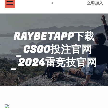
立即加入
RAYBETAPP下载
_CSGO投注官网
_2024雷竞技官网