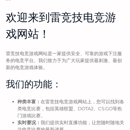
欢迎来到雷竞技电竞游
戏网站！
雷竞技电竞游戏网站是一家提供安全、可靠的游戏下注服
务的电竞平台。我们致力于为广大玩家提供最刺激、最创
新的电竞游戏体验。
我们的功能：
种类丰富：
在雷竞技电竞游戏网站上，您可以找到各
类电竞比赛，包括英雄联盟、DOTA2、CS:GO等热
门游戏比赛。
实时赛况：
我们提供实时直播功能，让您随时随地关
注电竞比赛的最新进展。