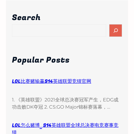
Search
S
e
a
r
c
Popular Posts
h
LOL比赛赌输赢S14英雄联盟竞猜官网
1. 《英雄联盟》2021全球总决赛冠军产生，EDG成
功击败DK夺冠 2. CS:GO Major锦标赛落幕，…
LOL怎么赌博_S14英雄联盟全球总决赛电竞赛事竞
猜