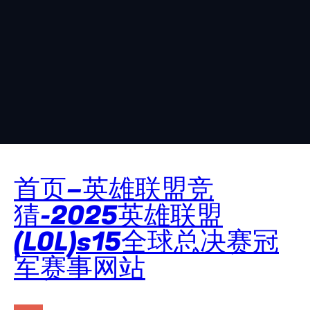
首页–英雄联盟竞
猜-2025英雄联盟
(LOL)s15全球总决赛冠
军赛事网站