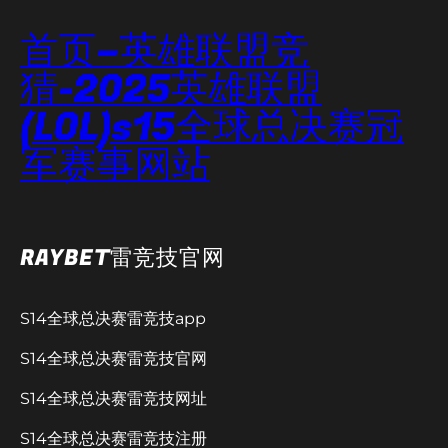
首页–英雄联盟竞
猜-2025英雄联盟
(LOL)s15全球总决赛冠
军赛事网站
RAYBET雷竞技官网
S14全球总决赛雷竞技app
S14全球总决赛雷竞技官网
S14全球总决赛雷竞技网址
S14全球总决赛雷竞技注册