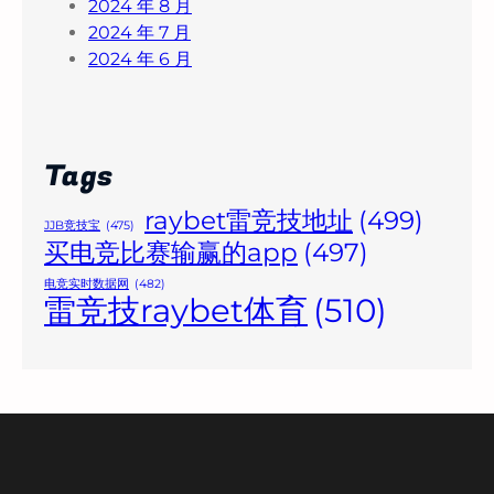
2024 年 8 月
2024 年 7 月
2024 年 6 月
Tags
raybet雷竞技地址
(499)
JJB竞技宝
(475)
买电竞比赛输赢的app
(497)
电竞实时数据网
(482)
雷竞技raybet体育
(510)