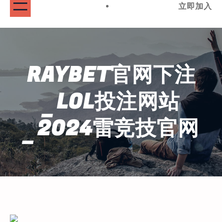
立即加入
RAYBET官网下注
_LOL投注网站
_2024雷竞技官网