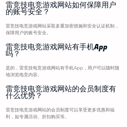
雷竞技电竞游戏网站如何保障用户
的账号安全？
雷竞技电竞游戏网站采取多重加密措施和安全认证机制，
保障用户的账号安全。
雷竞技电竞游戏网站有手机App
吗？
是的，雷竞技电竞游戏网站有手机App，用户可以随时随
地浏览电竞内容。
雷竞技电竞游戏网站的会员制度有
什么优势？
雷竞技电竞游戏网站的会员制度可以享受更多优惠和福
利，如专属活动、折扣购买等。