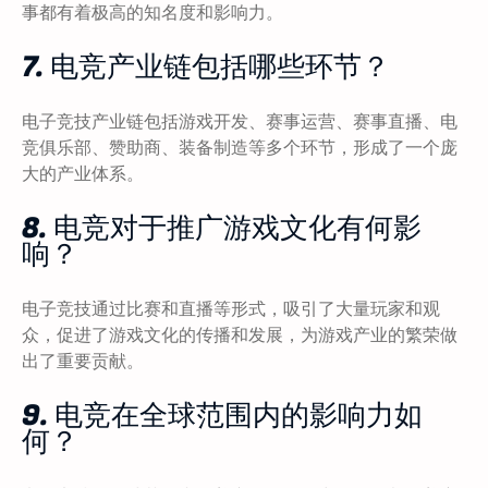
事都有着极高的知名度和影响力。
7. 电竞产业链包括哪些环节？
电子竞技产业链包括游戏开发、赛事运营、赛事直播、电
竞俱乐部、赞助商、装备制造等多个环节，形成了一个庞
大的产业体系。
8. 电竞对于推广游戏文化有何影
响？
电子竞技通过比赛和直播等形式，吸引了大量玩家和观
众，促进了游戏文化的传播和发展，为游戏产业的繁荣做
出了重要贡献。
9. 电竞在全球范围内的影响力如
何？