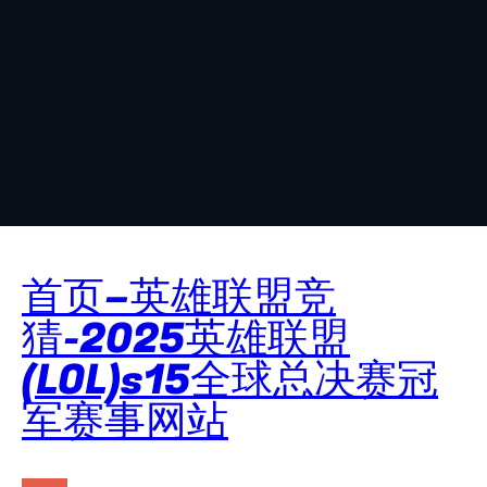
首页–英雄联盟竞
猜-2025英雄联盟
(LOL)s15全球总决赛冠
军赛事网站