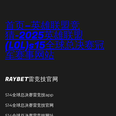
首页–英雄联盟竞
猜-2025英雄联盟
(LOL)s15全球总决赛冠
军赛事网站
RAYBET雷竞技官网
S14全球总决赛雷竞技app
S14全球总决赛雷竞技官网
S14全球总决赛雷竞技网址