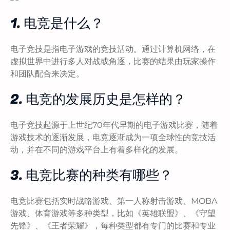
1. 电竞是什么？
电子竞技是指电子游戏的竞技活动。通过计算机网络，在
虚拟世界中进行多人对战或角逐，比赛的结果由玩家操作
和团队配合来决定。
2. 电竞的发展历史是怎样的？
电子竞技起源于上世纪70年代早期的电子游戏比赛，随着
游戏技术的逐渐发展，电竞逐渐成为一项全球性的竞技活
动，并在不同的游戏平台上有着多样化的发展。
3. 电竞比赛的种类有哪些？
电竞比赛包括实时战略游戏、第一人称射击游戏、MOBA
游戏、体育游戏等多种类型，比如《英雄联盟》、《守望
先锋》、《王者荣耀》，每种类型都有专门的比赛和专业