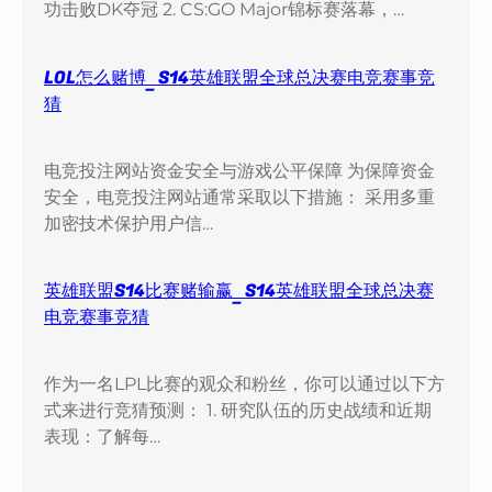
功击败DK夺冠 2. CS:GO Major锦标赛落幕，…
LOL怎么赌博_S14英雄联盟全球总决赛电竞赛事竞
猜
电竞投注网站资金安全与游戏公平保障 为保障资金
安全，电竞投注网站通常采取以下措施： 采用多重
加密技术保护用户信…
英雄联盟S14比赛赌输赢_S14英雄联盟全球总决赛
电竞赛事竞猜
作为一名LPL比赛的观众和粉丝，你可以通过以下方
式来进行竞猜预测： 1. 研究队伍的历史战绩和近期
表现：了解每…