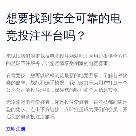
想要找到安全可靠的电
竞投注平台吗？
来试试我们的雷竞技电竞投注网站吧！为用户提供全方位
的足球下注服务，让您尽情享受刺激的电竞赛事。
在雷竞技，您可以轻松浏览最新的电竞赛事，了解各种比
赛的赔率、战队和选手情况。我们致力于为用户打造一个
公平公正的投注环境，保障您的账户和个人信息安全。
无论您是电竞爱好者，还是投注爱好者，雷竞技都能满足
您的需求。点击下方链接，立即注册成为我们的会员，开
启您的电竞投注之旅吧！
立即注册