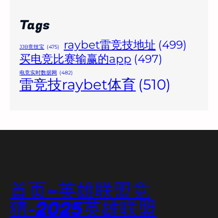
Tags
raybet雷竞技地址
(499)
JJB竞技宝
(475)
买电竞比赛输赢的app
(497)
电竞实时数据网
(482)
雷竞技raybet体育
(510)
首页–英雄联盟竞
猜-2025英雄联盟